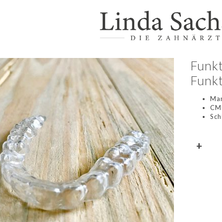
Funkt
Funkt
Man
CM
Sch
+